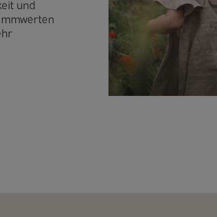
eit und
dämmwerten
ehr