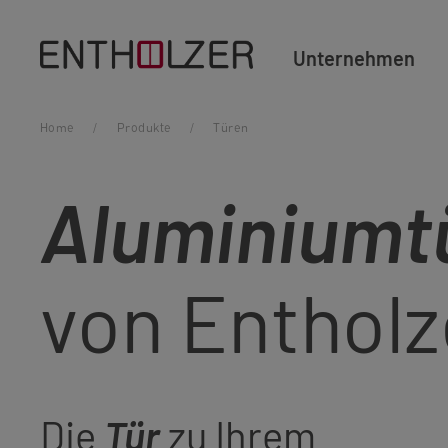
Unternehmen
Home
/
Produkte
/
Türen
Aluminiumt
von Entholz
Die
Tür
zu Ihrem