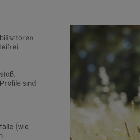
ilisatoren
eifrei.
stoß.
rofile sind
älle (wie
n