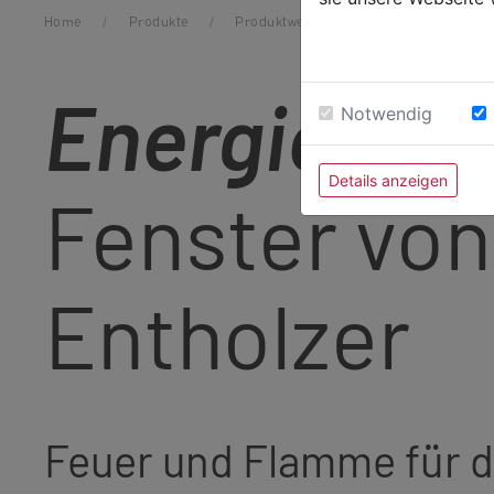
Home
/
Produkte
/
Produktwelt
/
Nachhaltigkeit
Energieeffi
Notwendig
Details anzeigen
Fenster von
Entholzer
Feuer und Flamme für 