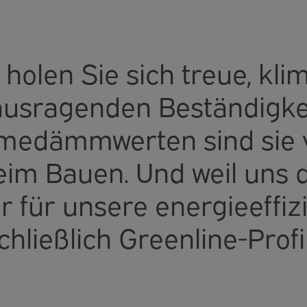
 holen Sie sich treue, kl
rausragenden Beständigke
dämmwerten sind sie ver
eim Bauen. Und weil uns 
ir für unsere energieeffiz
hließlich Greenline-Profi